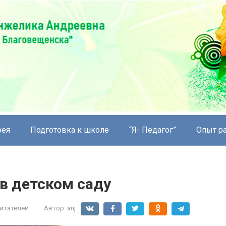
рея
Подготовка к школе
“Я- Педагог”
Опыт р
в детском саду
итателей
Автор:
anj